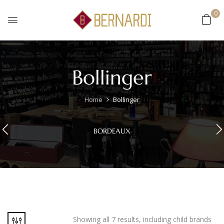
0
Bollinger
Home
Bollinger
BORDEAUX
Showing all 7 results, including child brands