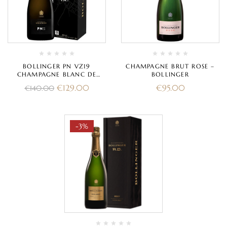
BOLLINGER PN VZ19
CHAMPAGNE BRUT ROSE –
CHAMPAGNE BLANC DE
BOLLINGER
NOIRS BRUT CON ASTUCCIO
€
129.00
€
95.00
€
140.00
-3%