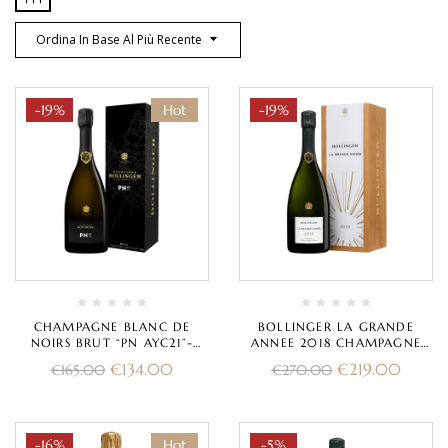
Ordina In Base Al Più Recente
-19%
Hot
-19%
CHAMPAGNE BLANC DE
BOLLINGER LA GRANDE
NOIRS BRUT “PN AYC21”-
ANNEE 2018 CHAMPAGNE
BOLLINGER (CON ASTUCCIO)
BRUT (CON ASTUCCIO)
€
134.00
€
219.00
€
165.00
€
270.00
-16%
Hot
-5%