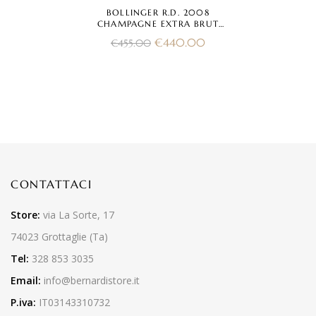
BOLLINGER R.D. 2008
CHAMPAGNE EXTRA BRUT
(CON CASSETTA LEGNO)
€
440.00
€
455.00
CONTATTACI
Store:
via La Sorte, 17
74023 Grottaglie (Ta)
Tel:
328 853 3035
Email:
info@bernardistore.it
P.iva:
IT03143310732