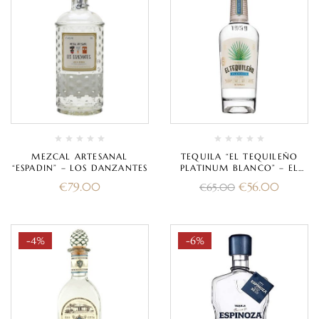
MEZCAL ARTESANAL
TEQUILA “EL TEQUILEÑO
“ESPADIN” – LOS DANZANTES
PLATINUM BLANCO” – EL
TEQUILENO
€
79.00
€
56.00
€
65.00
-4%
-6%