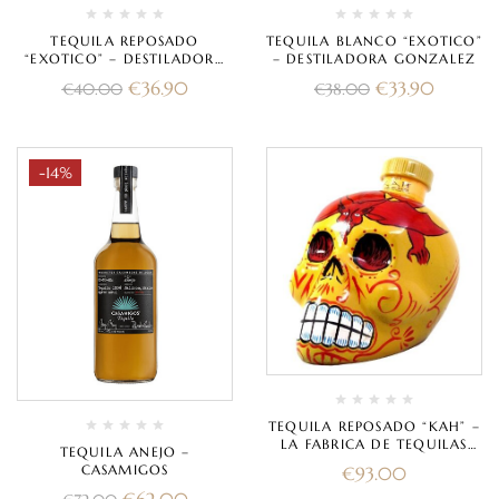
TEQUILA REPOSADO
TEQUILA BLANCO “EXOTICO”
“EXOTICO” – DESTILADORA
– DESTILADORA GONZALEZ
GONZALEZ
€
36.90
€
33.90
€
40.00
€
38.00
-14%
TEQUILA REPOSADO “KAH” –
LA FABRICA DE TEQUILAS
TEQUILA ANEJO –
FINOS
CASAMIGOS
€
93.00