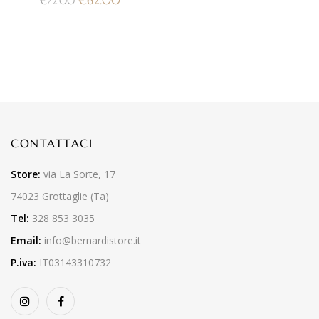
€
62.00
€
72.00
CONTATTACI
Store:
via La Sorte, 17
74023 Grottaglie (Ta)
Tel:
328 853 3035
Email:
info@bernardistore.it
P.iva:
IT03143310732