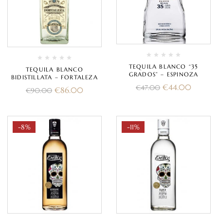
TEQUILA BLANCO “35
TEQUILA BLANCO
GRADOS” – ESPINOZA
BIDISTILLATA – FORTALEZA
€
44.00
€
47.00
€
86.00
€
90.00
-8%
-11%