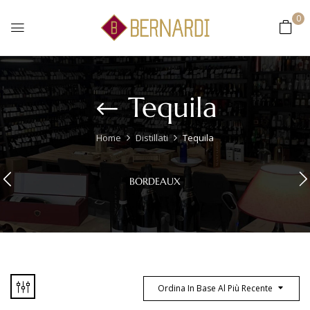
0
Tequila
Home
Distillati
Tequila
BORDEAUX
Ordina In Base Al Più Recente