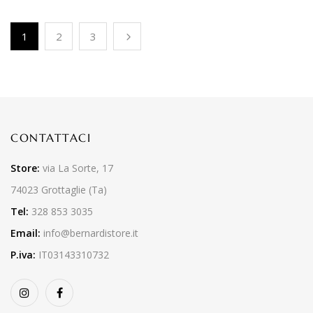
1
2
3
CONTATTACI
Store:
via La Sorte, 17
74023 Grottaglie (Ta)
Tel:
328 853 3035
Email:
info@bernardistore.it
P.iva:
IT03143310732