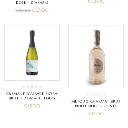
€
22.00
DOSÈ – D’ARAPRÌ
€
27.00
€
30.00
CREMANT D’ALSACE EXTRA
BRUT – DOMAINE LOUIS
METODO CHARMAT BRUT
MAURER
€
35.00
PINOT NERO – CONTE
VISTARINO
€
17.00