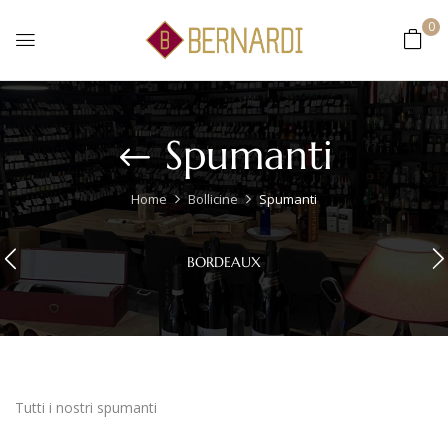
0
Spumanti
Home
Bollicine
Spumanti
BORDEAUX
Tutti i nostri spumanti