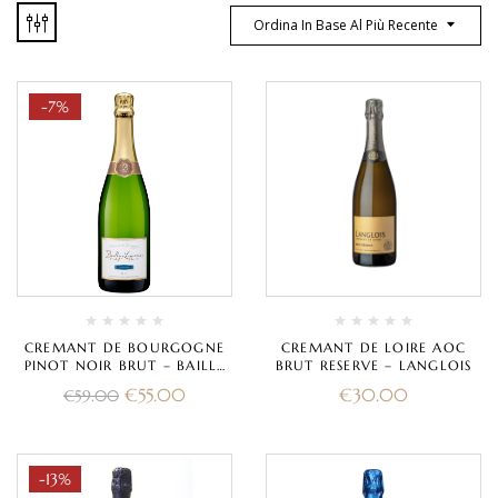
Ordina In Base Al Più Recente
-7%
CREMANT DE BOURGOGNE
CREMANT DE LOIRE AOC
PINOT NOIR BRUT – BAILLY
BRUT RESERVE – LANGLOIS
LAPIERRE (MAGNUM)
€
55.00
€
30.00
€
59.00
-13%