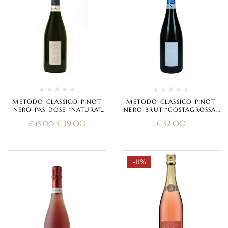
METODO CLASSICO PINOT
METODO CLASSICO PINOT
NERO PAS DOSE “NATURA”
NERO BRUT “COSTAGROSSA”
2015 – MARCHESI DI
2018 – MARCHESI DI
€
39.00
€
32.00
€
45.00
MONTALTO
MONTALTO
-11%