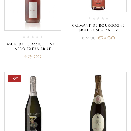
CREMANT DE BOURGOGNE
BRUT ROSE – BAILLY
LAPIERRE
€
24.00
€
27.00
METODO CLASSICO PINOT
NERO EXTRA BRUT
“CUVEECENTO ROSSO R.D.”
€
79.00
2009 – MARCHESI DI
MONTALTO
-8%