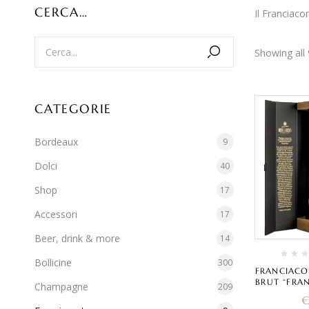
CERCA…
Il Franciaco
Showing all 
CATEGORIE
Bordeaux
9
Dolci
40
Shop
17
Accessori
17
Beer, drink & more
14
Bollicine
300
FRANCIACO
BRUT “FRAN
Champagne
209
B