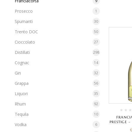
Franciacorta
9
Prosecco
1
Spumanti
30
Trento DOC
50
Cioccolato
27
Distillati
298
Cognac
14
Gin
32
Grappa
56
Liquori
35
Rhum
92
Tequila
10
FRANCI
PRESTIGE –
Vodka
6
D