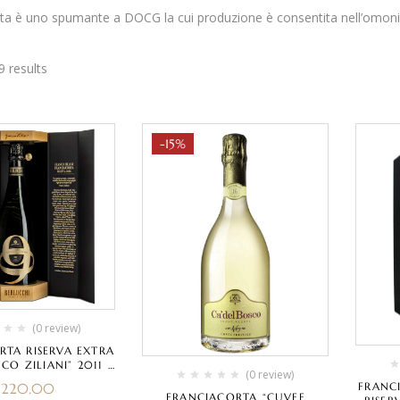
rta è uno spumante a DOCG la cui produzione è consentita nell’omonimo
9 results
-15%
(0 review)
RTA RISERVA EXTRA
CO ZILIANI” 2011 –
(0 review)
ERLUCCHI
FRANC
€
220.00
FRANCIACORTA “CUVEE