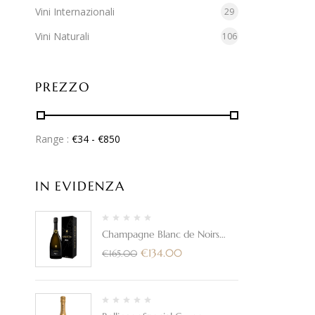
Vini Internazionali
29
Vini Naturali
106
PREZZO
Range :
€
34
- €
850
IN EVIDENZA
Champagne Blanc de Noirs
Brut "PN AYC21"- Bollinger
€
134.00
€
165.00
(con astuccio)