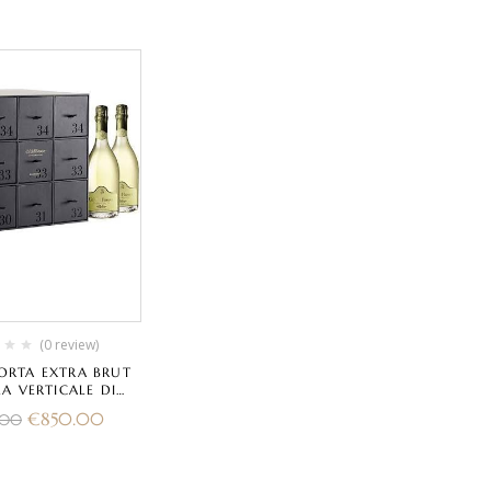
(0 review)
ORTA EXTRA BRUT
A VERTICALE DI
TIGE EDIZIONE RS”
€
850.00
.00
’ DEL BOSCO