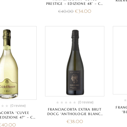
RISE
PRESTIGE – EDIZIONE 48” – CA
CLEM
DEL BOSCO
BOS
€
34.00
€
40.00
(0 review)
(0 review)
FRAN
FRANCIACORTA EXTRA BRUT
“B
ACORTA “CUVEE
DOCG “ANTHOLOGIE BLANC”
MARCH
 EDIZIONE 47” – CA
2020 – STEFANO CAMILUCCI
€
38.00
EL BOSCO
€
40.00