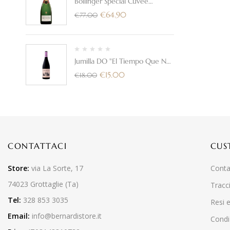
Bollinger Special Cuvee
Champagne Brut
€
64.90
€
77.00
Jumilla DO "El Tiempo Que Nos
Une" 2025 - Bodega Cerron
€
15.00
€
18.00
CONTATTACI
CUS
Store:
via La Sorte, 17
Conta
74023 Grottaglie (Ta)
Tracc
Tel:
328 853 3035
Resi 
Email:
info@bernardistore.it
Condiz