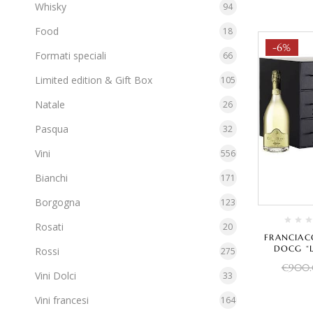
Whisky
94
Food
18
-6%
Formati speciali
66
Limited edition & Gift Box
105
Natale
26
Pasqua
32
Vini
556
Bianchi
171
Borgogna
123
Rosati
20
FRANCIAC
DOCG “L
Rossi
275
CUVÉE PRES
€
900
– CA
Vini Dolci
33
Vini francesi
164