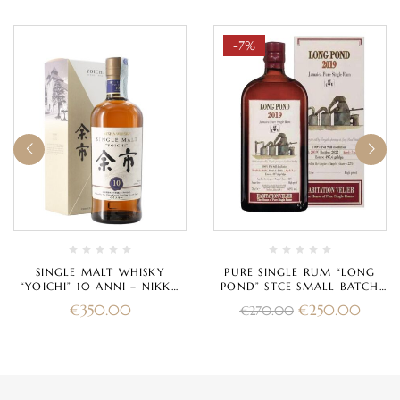
-7%
SINGLE MALT WHISKY
PURE SINGLE RUM “LONG
“YOICHI” 10 ANNI – NIKKA
POND” STCE SMALL BATCH
WHISKY (CON ASTUCCIO)
60° 2019 – HABITATION
€
350.00
€
250.00
€
270.00
VELIER (CON ASTUCCIO)