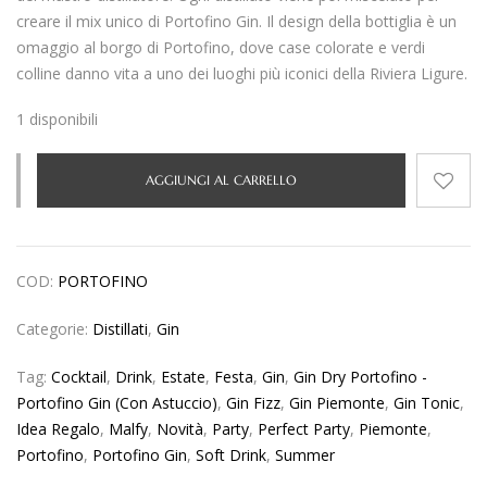
creare il mix unico di Portofino Gin. Il design della bottiglia è un
omaggio al borgo di Portofino, dove case colorate e verdi
colline danno vita a uno dei luoghi più iconici della Riviera Ligure.
1 disponibili
AGGIUNGI AL CARRELLO
COD:
PORTOFINO
Categorie:
Distillati
,
Gin
Tag:
Cocktail
,
Drink
,
Estate
,
Festa
,
Gin
,
Gin Dry Portofino -
Portofino Gin (con Astuccio)
,
Gin Fizz
,
Gin Piemonte
,
Gin Tonic
,
Idea Regalo
,
Malfy
,
Novità
,
Party
,
Perfect Party
,
Piemonte
,
Portofino
,
Portofino Gin
,
Soft Drink
,
Summer