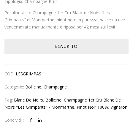
Tipologia:
Champagne Brut
Peculiarità:
Lo Champagne 1er Cru Blanc de Noirs “Les
Grimpants” di Monmarthe, pinot nero in purezza, nasce da uve
vendemmiate manualmente e riposa per 42 mesi sui lieviti.
ESAURITO
COD:
LESGRIMPAS
Categorie:
Bollicine
,
Champagne
Tag:
Blanc De Noirs
,
Bollicine
,
Champagne 1er Cru Blanc De
Noirs "Les Grimpants" - Monmarthe
,
Pinot Noir 100%
,
Vigneron
Condividi :