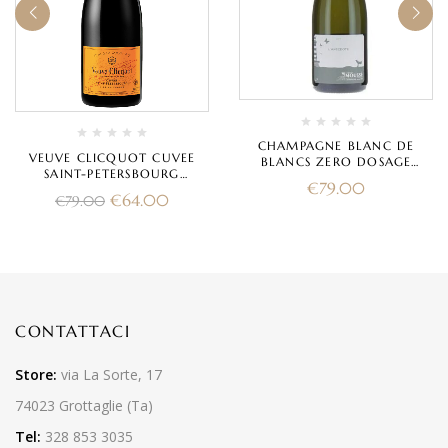
CHAMPAGNE BLANC DE
VEUVE CLICQUOT CUVEE
BLANCS ZERO DOSAGE
SAINT-PETERSBOURG
“L’ANECDOTE” 2019 –
€
79.00
CHAMPAGNE BRUT
FAMILLE MOUSSE FILS
€
64.00
€
79.00
CONTATTACI
Store:
via La Sorte, 17
74023 Grottaglie (Ta)
Tel:
328 853 3035